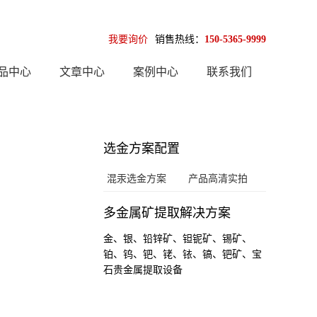
我要询价
销售热线：
150-5365-9999
品中心
文章中心
案例中心
联系我们
选金方案配置
混汞选金方案
产品高清实拍
多金属矿提取解决方案
金、银、铅锌矿、钽铌矿、锡矿、
铂、钨、钯、铑、铱、镐、钯矿、宝
石贵金属提取设备