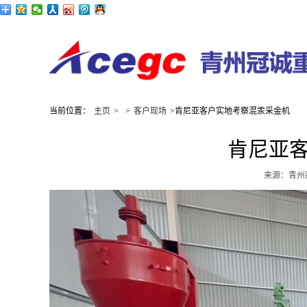
当前位置：
主页
>
>
客户现场
>肯尼亚客户实地考察混汞采金机
肯尼亚
来源：青州