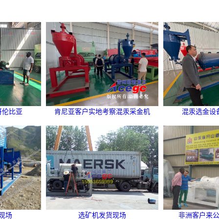
哥伦比亚
肯尼亚客户实地考察混汞采金机
混汞选金设
现场
选矿机发货现场
非洲客户来