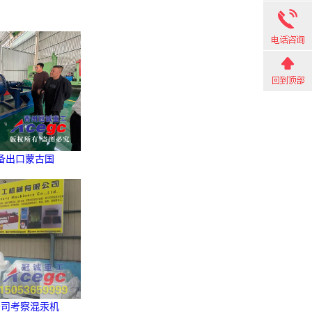
备出口蒙古国
公司考察混汞机