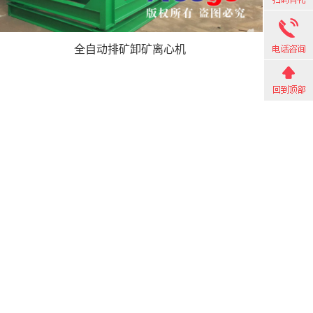
全自动排矿卸矿离心机