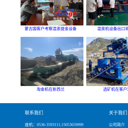
蒙古国客户考察混汞提金设备
混汞机设备出口
淘金机在新西兰
选矿机在客户
联系我们
关于我们
座机：0536-3593111;15053659999
公司简介