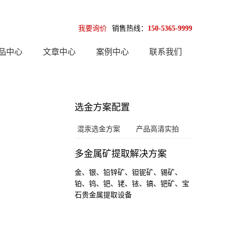
我要询价
销售热线：
150-5365-9999
品中心
文章中心
案例中心
联系我们
选金方案配置
混汞选金方案
产品高清实拍
多金属矿提取解决方案
金、银、铅锌矿、钽铌矿、锡矿、
铂、钨、钯、铑、铱、镐、钯矿、宝
石贵金属提取设备