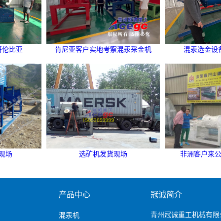
哥伦比亚
肯尼亚客户实地考察混汞采金机
混汞选金设
现场
选矿机发货现场
非洲客户来
产品中心
冠诚简介
青州冠诚重工机械有限
混汞机